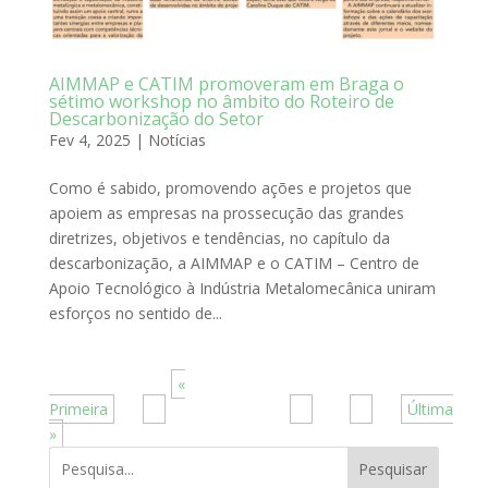
AIMMAP e CATIM promoveram em Braga o
sétimo workshop no âmbito do Roteiro de
Descarbonização do Setor
Fev 4, 2025
|
Notícias
Como é sabido, promovendo ações e projetos que
apoiem as empresas na prossecução das grandes
diretrizes, objetivos e tendências, no capítulo da
descarbonização, a AIMMAP e o CATIM – Centro de
Apoio Tecnológico à Indústria Metalomecânica uniram
esforços no sentido de...
Página 4 de 10
«
Primeira
>
...
2
3
4
5
6
...
10
...
>
Última
»
Pesquisar