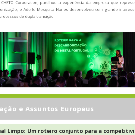
a CHETO Corporation, partilhou a experiência da empresa que repre
bonização, e Adolfo Mesquita Nunes desenvolveu com grande interes
s processos de dupla transição.
ção e Assuntos Europeus
ial Limpo: Um roteiro conjunto para a competitivi