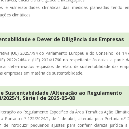
cos e vulnerabilidades climáticas das medidas planeadas tendo 
ações climáticas
entabilidade e Dever de Diligência das Empresas
retiva (UE) 2025/794 do Parlamento Europeu e do Conselho, de 14 d
(UE) 2022/2464 e (UE) 2024/1760 no respeitante às datas a partir 
ar determinados requisitos de relato de sustentabilidade das empr
das empresas em matéria de sustentabilidade.
 e Sustentabilidade /Alteração ao Regulamento
8/2025/1, Série I de 2025-05-08
lteração ao Regulamento Específico da Área Temática Ação Climática
Portaria n.º 125/2024/1, de 1 de abril, alterada pela Portaria n.º
 de introduzir pequenos ajustes para conferir clareza jurídica 