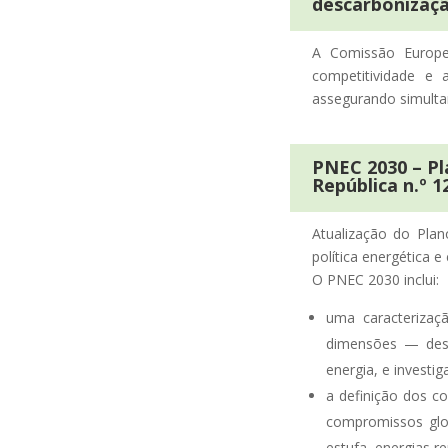
descarbonizaç
A Comissão Europ
competitividade e 
assegurando simulta
PNEC 2030 – Pl
República n.º 1
Atualização do Plan
política energética 
O PNEC 2030 inclui:
uma caracterizaç
dimensões — desc
energia, e investi
a definição dos c
compromissos glo
estufa, energias re