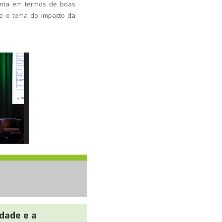
senta em termos de boas
se o tema do impacto da
dade e a