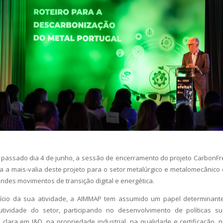
o passado dia 4 de junho, a sessão de encerramento do projeto CarbonF
a a mais-valia deste projeto para o setor metalúrgico e metalomecânico 
des movimentos de transição digital e energética.
ício da sua atividade, a AIMMAP tem assumido um papel determinant
utividade do setor, participando no desenvolvimento de políticas s
lara em I&D, na propriedade industrial, na qualidade e certificação, n