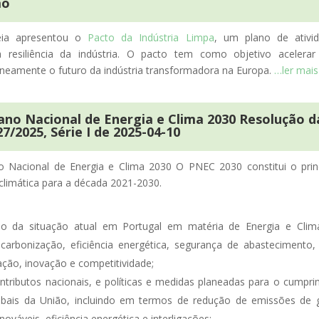
ão
eia apresentou o
Pacto da Indústria Limpa
, um plano de ativi
a resiliência da indústria. O pacto tem como objetivo acelerar
neamente o futuro da indústria transformadora na Europa.
…ler mais
ano Nacional de Energia e Clima 2030 Resolução d
27/2025, Série I de 2025-04-10
o Nacional de Energia e Clima 2030 O PNEC 2030 constitui o prin
e climática para a década 2021-2030.
ão da situação atual em Portugal em matéria de Energia e Clim
arbonização, eficiência energética, segurança de abastecimento,
gação, inovação e competitividade;
ontributos nacionais, e políticas e medidas planeadas para o cumpr
bais da União, incluindo em termos de redução de emissões de 
nováveis, eficiência energética e interligações;