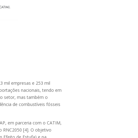
3 mil empresas e 253 mil
xportações nacionais, tendo em
 do setor, mas também o
ência de combustíveis fósseis
MAP, em parceria com o CATIM,
o RNC2050 [4]. O objetivo
 Efeito de Estufa) e na