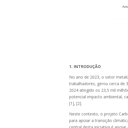
1. INTRODUÇÃO
No ano de 2023, o setor metal
trabalhadores, gerou cerca de
2024 atingido os 23,5 mil milh
potencial impacto ambiental, c
[1], [2].
Neste contexto, o projeto Ca
para apoiar a transição climá
central desta iniciativa é apoi