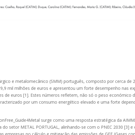
úrgico e metalomecânico (SMM) português, composto por cerca de 2
 39,9 mil milhões de euros e apresentou um forte desempenho nas e
ões de euros [1]. Estes números refletem, não só o peso económico
aracterizado por um consumo energético elevado e uma forte depend
rbonFree_Guide4Metal surge como uma resposta estratégica da AIM
tica do setor METAL PORTUGAL, alinhando-se com o PNEC 2030 [3] e 
ar as empresas no cálculo e mitigação das emissões de GEE (Gases com