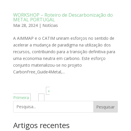
WORKSHOP – Roteiro de Descarbonização do
METAL PORTUGAL
Mai 28, 2024
|
Notícias
A AIMMAP e o CATIM uniram esforços no sentido de
acelerar a mudança de paradigma na utilização dos
recursos, contribuindo para a transição definitiva para
uma economia neutra em carbono. Este esforço
conjunto materializou-se no projeto
CarbonFree_Guide4Metal,...
Página 8 de 10
«
Primeira
>
...
6
7
8
9
10
>
Pesquisar
Artigos recentes